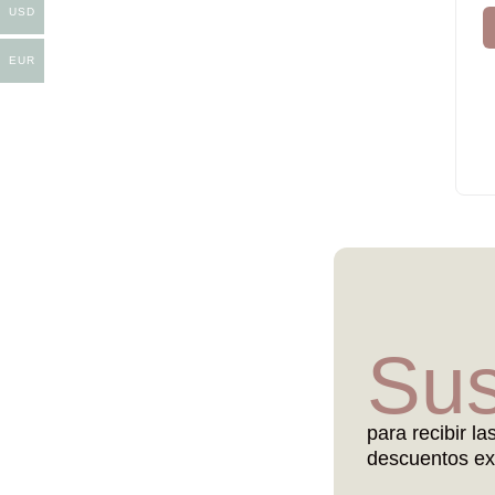
USD
EUR
Sus
para recibir la
descuentos ex