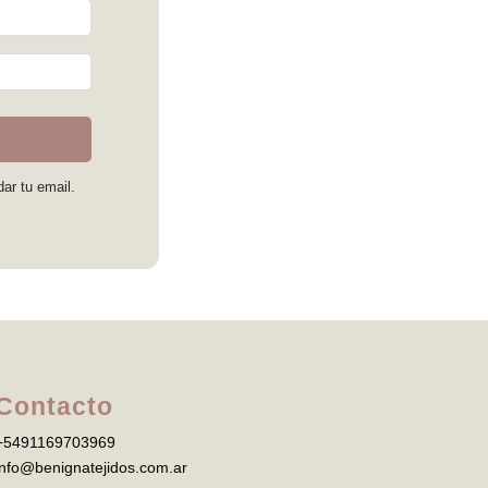
dar tu email.
Contacto
+5491169703969
info@benignatejidos.com.ar