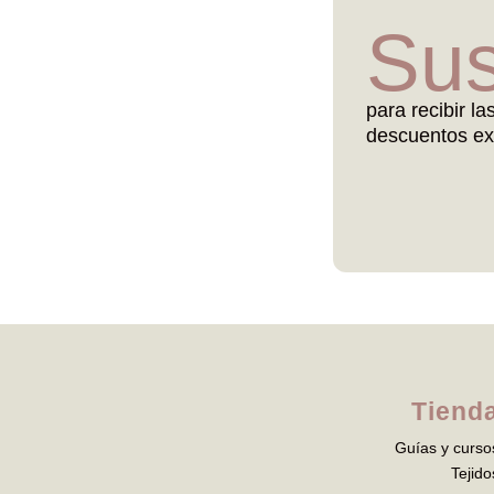
Sus
para recibir la
descuentos ex
Tiend
Guías y curso
Tejido