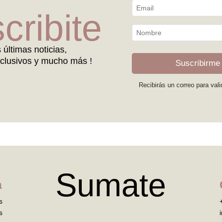
cribite
s últimas noticias,
clusivos y mucho más !
Suscribirme
Recibirás un correo para vali
Sumate
a
s
s