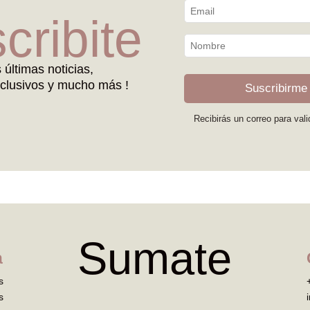
cribite
s últimas noticias,
clusivos y mucho más !
Suscribirme
Recibirás un correo para vali
Sumate
a
s
s