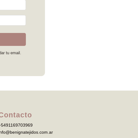
dar tu email.
Contacto
+5491169703969
info@benignatejidos.com.ar