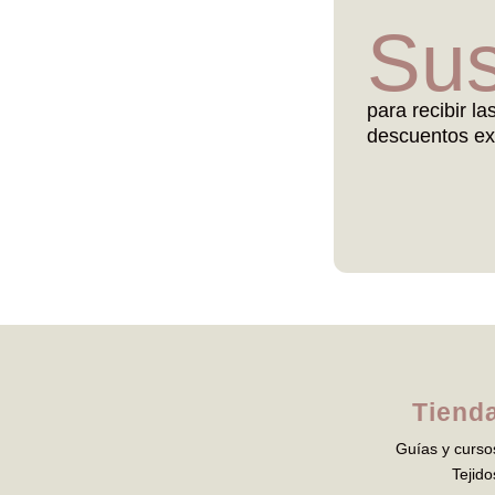
Sus
para recibir la
descuentos ex
Tiend
Guías y curso
Tejido