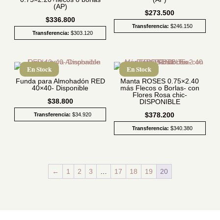
(AP)
$
273.500
$
336.800
Transferencia:
$
246.150
Transferencia:
$
303.120
En Stock
En Stock
Funda para Almohadón RED
Manta ROSES 0.75×2.40
40×40- Disponible
más Flecos o Borlas- con
Flores Rosa chic-
$
38.800
DISPONIBLE
$
378.200
Transferencia:
$
34.920
Transferencia:
$
340.380
←
1
2
3
…
17
18
19
20