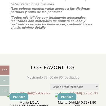
haber variaciones mínimas
*Los colores pueden variar acorde a las distintas
partidas y brillo de las pantallas
*Todos mis tejidos son totalmente artesanales
realizados con materiales de primera calidad y
realizados con mucha dedicación, cuidando hasta
el más mínimo detalle.
LOS FAVORITOS
ARS
Mostrando 77–80 de 80 resultados
USD
EUR
Pre-oder
Pre-oder
Manta LOLA
Manta DAHLIA 0.75×1.80
0.75×2.20+flecos o borlas
(AP)