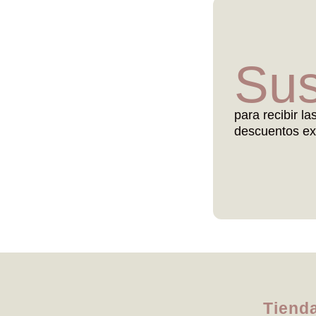
Sus
para recibir la
descuentos ex
Tiend