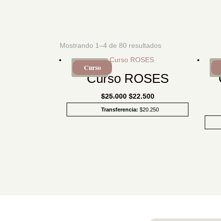
Mostrando 1–4 de 80 resultados
Curso
SALE!
Curso ROSES
El
El
$
25.000
$
22.500
precio
precio
Transferencia:
$
20.250
original
actual
era:
es:
$25.000.
$22.500.