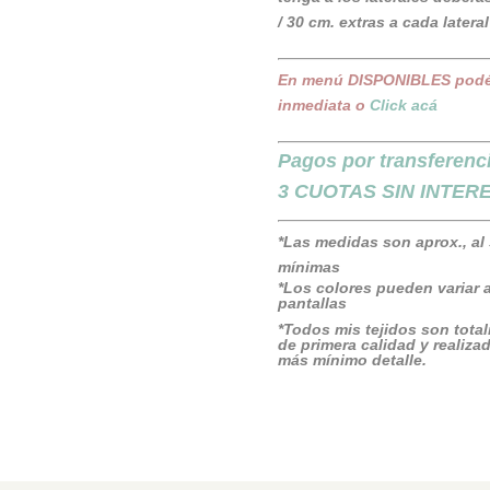
/ 30 cm. extras a cada lateral
En menú DISPONIBLES podés v
inmediata o
Click acá
Pagos por transferen
3 CUOTAS SIN INTERES 
*Las medidas son aprox., al
mínimas
*Los colores pueden variar ac
pantallas
*Todos mis tejidos son tota
de primera calidad y realiz
más mínimo detalle.