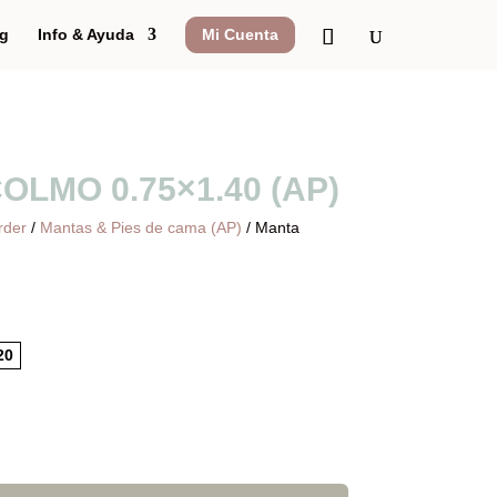
g
Info & Ayuda
Mi Cuenta
OLMO 0.75×1.40 (AP)
rder
/
Mantas & Pies de cama (AP)
/ Manta
20