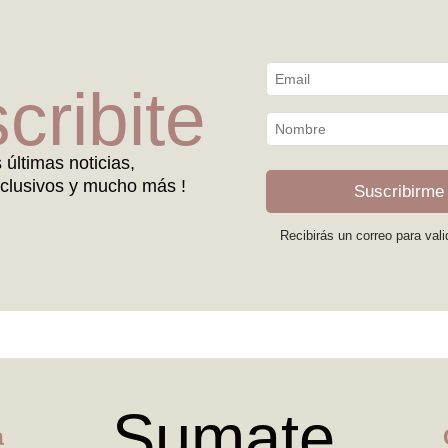
cribite
s últimas noticias,
clusivos y mucho más !
Suscribirme
Recibirás un correo para vali
Sumate
a