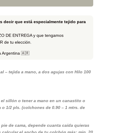
es decir que está especialmente tejido para
ZO DE ENTREGA y que tengamos
de tu elección.
a Argentina
🇦🇷
l – tejida a mano, a dos agujas con Hilo 100
el sillón o tener a mano en un canastito o
o 1/2 pls. (colchones de 0.90 – 1 mtrs. de
 pie de cama, depende cuanta caída quieras
s calcular el ancho de tu colchón más: min. 20