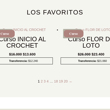
LOS FAVORITOS
Curso
Curso
SALE!
SALE!
Curso INICIO AL
Curso FLOR 
CROCHET
LOTO
El
El
El
El
$
16.000
$
13.600
$
26.000
$
23.400
precio
precio
precio
pre
Transferencia:
$
12.240
Transferencia:
$
21.060
original
actual
original
act
era:
es:
era:
es:
$16.000.
$13.600.
$26.000.
$23
1
2
3
4
…
18
19
20
→