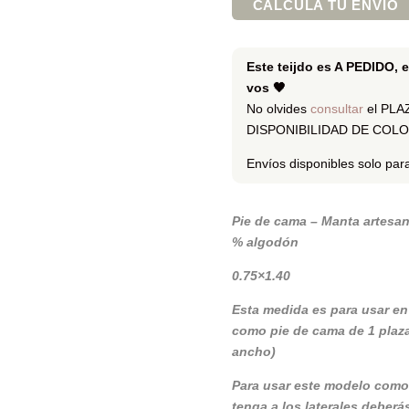
CALCULA TU ENVÍO
Este teijdo es A PEDIDO, 
vos 🖤
No olvides
consultar
el PLA
DISPONIBILIDAD DE COLOR 
Envíos disponibles solo par
Pie de cama – Manta artesana
% algodón
0.75×1.40
Esta medida es para usar en 
como pie de cama de 1 plaza 
ancho)
Para usar este modelo como
tenga a los laterales deberá