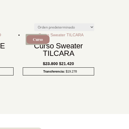
Curso
SALE!
DE
Curso Sweater
TILCARA
El
El
$
23.800
$
21.420
cio
precio
precio
Transferencia:
$
19.278
ual
original
actual
era:
es:
.400.
$23.800.
$21.420.