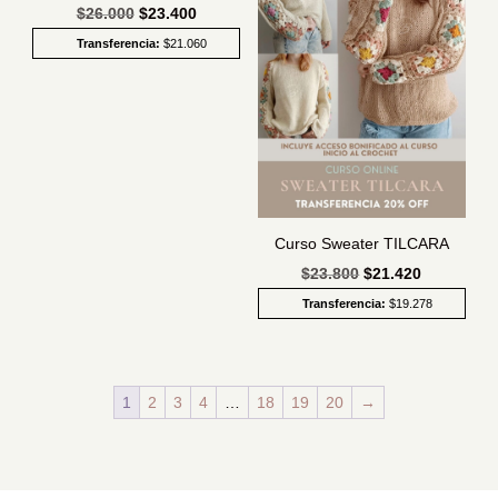
El
El
$
26.000
$
23.400
precio
precio
Transferencia:
$
21.060
original
actual
era:
es:
$26.000.
$23.400.
Curso Sweater TILCARA
El
El
$
23.800
$
21.420
precio
precio
Transferencia:
$
19.278
original
actual
era:
es:
$23.800.
$21.420.
1
2
3
4
…
18
19
20
→