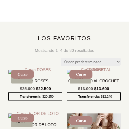
LOS FAVORITOS
Mostrando 1–4 de 80 resultados
Curso
Curso
SALE!
SALE!
Curso ROSES
Curso INICIO AL CROCHET
El
El
El
El
$
25.000
$
22.500
$
16.000
$
13.600
precio
precio
precio
precio
Transferencia:
$
20.250
Transferencia:
$
12.240
original
actual
original
actual
era:
es:
era:
es:
Curso
$25.000.
$22.500.
$16.000.
$13.600.
Curso
SALE!
SALE!
Curso FLOR DE LOTO