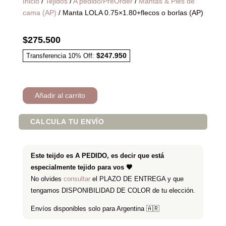
Inicio
/
Tejidos
/
A pedido/PreOrder
/
Mantas & Pies de
cama (AP)
/ Manta LOLA 0.75×1.80+flecos o borlas (AP)
$
275.500
$
247.950
Transferencia 10% Off:
Añadir al carrito
CALCULA TU ENVÍO
Este teijdo es A PEDIDO, es decir que está
especialmente tejido para vos 🖤
No olvides
consultar
el PLAZO DE ENTREGA y que
tengamos DISPONIBILIDAD DE COLOR de tu elección.
Envíos disponibles solo para Argentina
🇦🇷